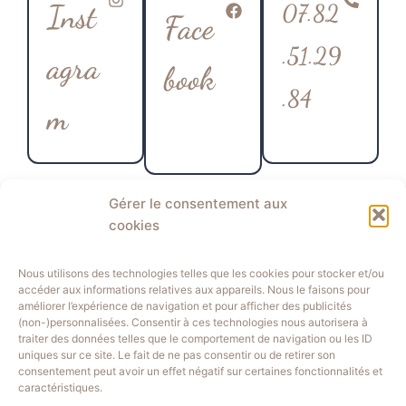
Inst
07.82
Face
.51.29
agra
book
.84
m
Gérer le consentement aux
cookies
drahce_ebenis
Cliquez pour
drahceebenis
Nous utilisons des technologies telles que les cookies pour stocker et/ou
accepter les
accéder aux informations relatives aux appareils. Nous le faisons pour
améliorer l’expérience de navigation et pour afficher des publicités
cookies
3
(non-)personnalisées. Consentir à ces technologies nous autorisera à
marketing et
Boulevard
traiter des données telles que le comportement de navigation ou les ID
activer ce
uniques sur ce site. Le fait de ne pas consentir ou de retirer son
Adrien
contenu
consentement peut avoir un effet négatif sur certaines fonctionnalités et
Rousseau
caractéristiques.